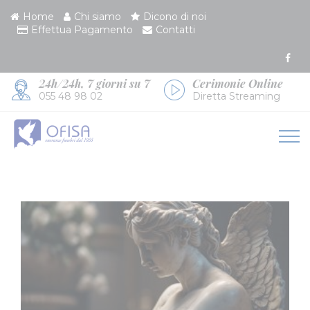
Home
Chi siamo
Dicono di noi
Effettua Pagamento
Contatti
24h/24h, 7 giorni su 7
Cerimonie Online
055 48 98 02
Diretta Streaming