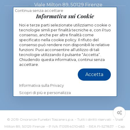
Viale Milton 89, 50129 Firenze
Continua senza accettare
Informativa sui Cookie
(+39) 055 48 98 02
Noi e terze parti selezionate utilizziamo cookie o
tecnologie simili per finalità tecniche e, con il tuo
Contatti
consenso, anche per altre finalità come
specificato nella cookie policy. Il rifiuto del
Informativa sulla Privacy
consenso può rendere non disponibili le relative
funzioni. Puoi acconsentire all’utilizzo di tali
tecnologie utilizzando il pulsante “Accetta”.
Chiudendo questa informativa, continui senza
accettare.
Accetta
Informativa sulla Privacy
Scopri di più e personalizza
© 2019 Onoranze Funebri Toscane s.p.a. - Tutti i diritti riservati - Viale
Milton 89, 50129 Firenze - P.IVA IT05194010483 - REA FI-527837 - Cap.