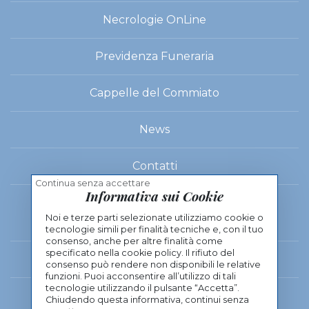
Necrologie OnLine
Previdenza Funeraria
Cappelle del Commiato
News
Contatti
Cappelle del Commiato
Continua senza accettare
Informativa sui Cookie
Noi e terze parti selezionate utilizziamo cookie o
Via delle Panche
tecnologie simili per finalità tecniche e, con il tuo
consenso, anche per altre finalità come
specificato nella cookie policy. Il rifiuto del
Viale Milton
consenso può rendere non disponibili le relative
Viale Milton 89, 50129 Firenze
funzioni. Puoi acconsentire all’utilizzo di tali
tecnologie utilizzando il pulsante “Accetta”.
Chiudendo questa informativa, continui senza
(+39) 055 48 98 02