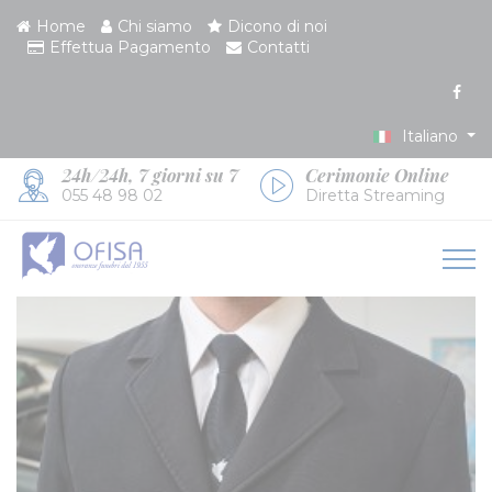
Home
Chi siamo
Dicono di noi
Effettua Pagamento
Contatti
Italiano
24h/24h, 7 giorni su 7
Cerimonie Online
055 48 98 02
Diretta Streaming