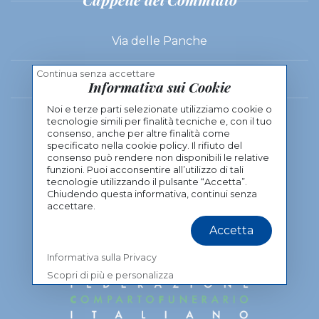
Via delle Panche
Continua senza accettare
Viale Milton
Informativa sui Cookie
Viale Milton 89, 50129 Firenze
Noi e terze parti selezionate utilizziamo cookie o
tecnologie simili per finalità tecniche e, con il tuo
(+39) 055 48 98 02
consenso, anche per altre finalità come
specificato nella cookie policy. Il rifiuto del
consenso può rendere non disponibili le relative
Contatti
funzioni. Puoi acconsentire all’utilizzo di tali
tecnologie utilizzando il pulsante “Accetta”.
Informativa sulla Privacy
Chiudendo questa informativa, continui senza
accettare.
Accetta
Informativa sulla Privacy
Scopri di più e personalizza